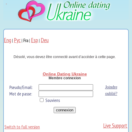
Eng
Рус
Esp
Deu
|
|
Fra
|
|
Désolé, vous devez être connecté avant d’accéder à cette page.
Online Dating Ukraine
Membre connexion
Pseudo/Email:
Joindre
Mot de passe:
oublié?
Souviens
Live Support
Switch to full version