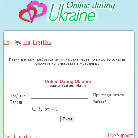
Eng
Fra
Esp
Deu
|
Рус
|
|
|
Извините, вам требуется зайти на сайт через логин до того, как вы
сможете использовать эту страницу.
Online Dating Ukraine
пользователь Вход
Ник/Email:
Присоединиться
Пароль:
Забыл?
Запомнить
Live Support
Switch to full version