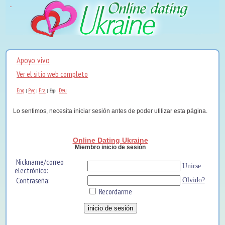
Apoyo vivo
Ver el sitio web completo
Eng
Рус
Fra
Deu
|
|
|
Esp
|
Lo sentimos, necesita iniciar sesión antes de poder utilizar esta página.
Online Dating Ukraine
Miembro inicio de sesión
Nickname/correo
Unirse
electrónico:
Contraseña:
Olvido?
Recordarme