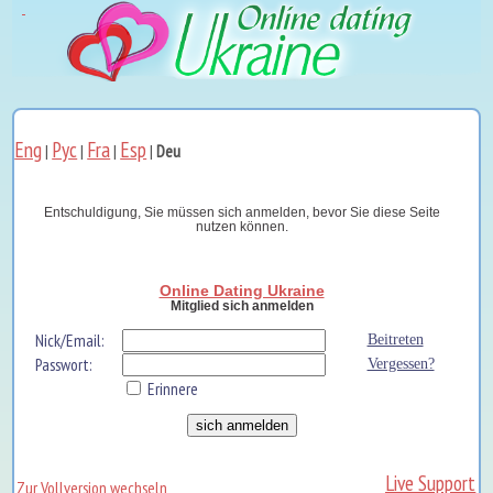
Eng
Рус
Fra
Esp
|
|
|
|
Deu
Entschuldigung, Sie müssen sich anmelden, bevor Sie diese Seite
nutzen können.
Online Dating Ukraine
Mitglied sich anmelden
Nick/Email:
Beitreten
Passwort:
Vergessen?
Erinnere
Live Support
Zur Vollversion wechseln