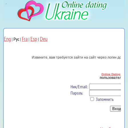
Eng
Fra
Esp
Deu
|
Рус
|
|
|
Извините, вам требуется зайти на сайт через логин до тог
Online Dating Ukra
пользователь В
Ник/Email:
Пароль:
Запомнить