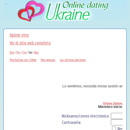
Apoyo vivo
Ver el sitio web completo
Eng
Рус
Fra
Deu
|
|
|
Esp
|
Muchachas con Vídeos
Más popular
Las últimas adiciones
Lo sentimos, necesita iniciar sesión antes 
Online Dating Ukra
Miembro inicio de 
Nickname/correo electrónico:
Contraseña:
Record