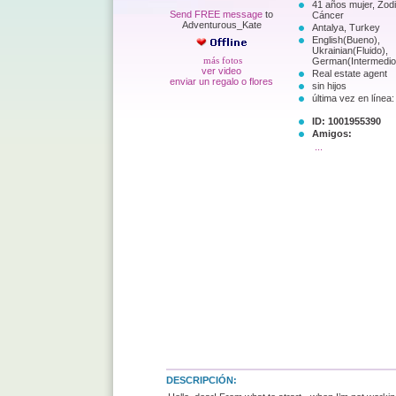
41 años mujer, Zod
Send FREE message
to
Cáncer
Adventurous_Kate
Antalya, Turkey
English(Bueno),
Ukrainian(Fluido),
más fotos
German(Intermedio
ver video
Real estate agent
enviar un regalo o flores
sin hijos
última vez en línea:
ID: 1001955390
Amigos:
...
DESCRIPCIÓN: