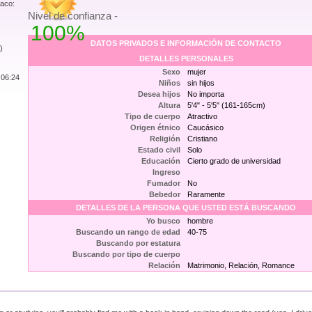
iaco:
Nivel de confianza -
100%
DATOS PRIVADOS E INFORMACIÓN DE CONTACTO
)
DETALLES PERSONALES
Sexo
mujer
 06:24
Niños
sin hijos
Desea hijos
No importa
Altura
5'4" - 5'5" (161-165cm)
Tipo de cuerpo
Atractivo
Origen étnico
Caucásico
Religión
Cristiano
Estado civil
Solo
Educación
Cierto grado de universidad
Ingreso
Fumador
No
Bebedor
Raramente
DETALLES DE LA PERSONA QUE USTED ESTÁ BUSCANDO
Yo busco
hombre
Buscando un rango de edad
40-75
Buscando por estatura
Buscando por tipo de cuerpo
Relación
Matrimonio, Relación, Romance