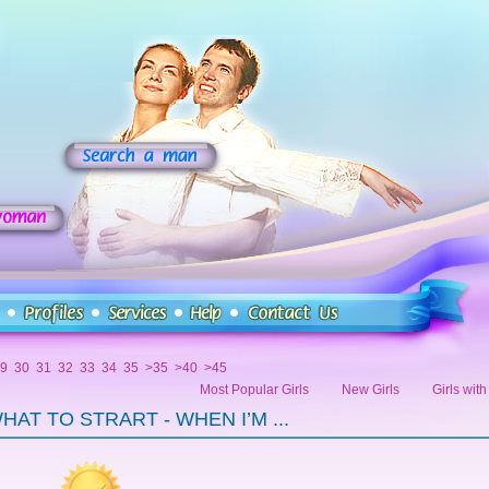
9
30
31
32
33
34
35
>35
>40
>45
Most Popular Girls
New Girls
Girls wit
AT TO STRART - WHEN I’M ...