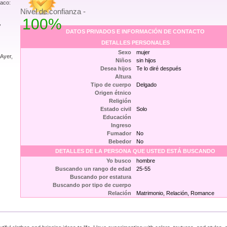
iaco:
Nivel de confianza -
100%
,
DATOS PRIVADOS E INFORMACIÓN DE CONTACTO
DETALLES PERSONALES
Sexo
mujer
 Ayer,
Niños
sin hijos
Desea hijos
Te lo diré después
Altura
Tipo de cuerpo
Delgado
Origen étnico
Religión
Estado civil
Solo
Educación
Ingreso
Fumador
No
Bebedor
No
DETALLES DE LA PERSONA QUE USTED ESTÁ BUSCANDO
Yo busco
hombre
Buscando un rango de edad
25-55
Buscando por estatura
Buscando por tipo de cuerpo
Relación
Matrimonio, Relación, Romance