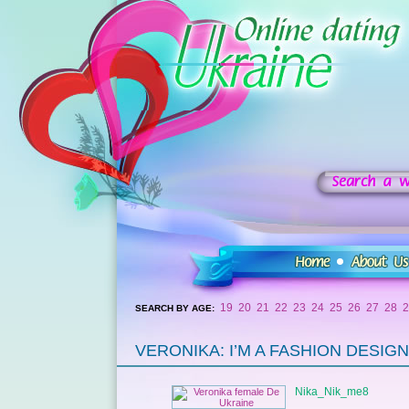
19
20
21
22
23
24
25
26
27
28
2
SEARCH BY AGE:
VERONIKA: I’M A FASHION DESIG
Nika_Nik_me8