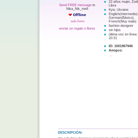
22 años mujer, Zod
Send FREE message
to
Libra
Nika_Nik_me8
Kyiv, Ukraine
English(Intermedio)
German(Básico),
más fotos
French(Muy malo)
fashion designer
enviar un regalo o flores
sin hijos
última vez en línea:
20:31
ID: 1001967946
Amigos:
...
DESCRIPCIÓN: