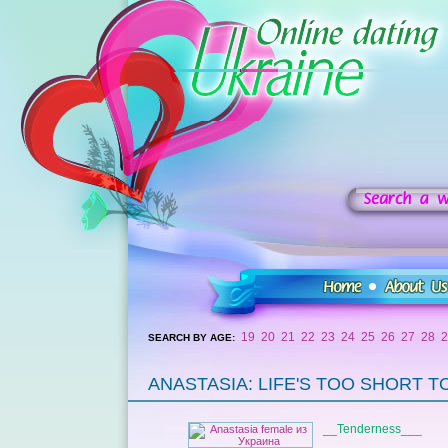
19
20
21
22
23
24
25
26
27
28
2
SEARCH BY AGE:
ANASTASIA: LIFE'S TOO SHORT T
__Tenderness___