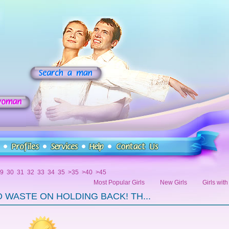
9
30
31
32
33
34
35
>35
>40
>45
Most Popular Girls
New Girls
Girls wit
O WASTE ON HOLDING BACK! TH...