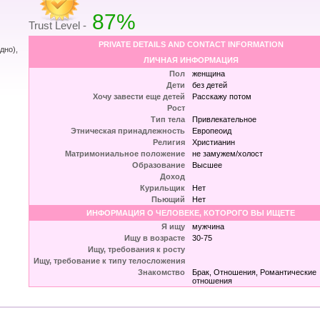
87%
Trust Level -
PRIVATE DETAILS AND CONTACT INFORMATION
дно),
ЛИЧНАЯ ИНФОРМАЦИЯ
Пол
женщина
Дети
без детей
Хочу завести еще детей
Расскажу потом
Рост
Тип тела
Привлекательное
Этническая принадлежность
Европеоид
Религия
Христианин
Матримониальное положение
не замужем/холост
Образование
Высшее
Доход
Курильщик
Нет
Пьющий
Нет
ИНФОРМАЦИЯ О ЧЕЛОВЕКЕ, КОТОРОГО ВЫ ИЩЕТЕ
Я ищу
мужчина
Ищу в возрасте
30-75
Ищу, требования к росту
Ищу, требование к типу телосложения
Знакомство
Брак, Отношения, Романтические
отношения