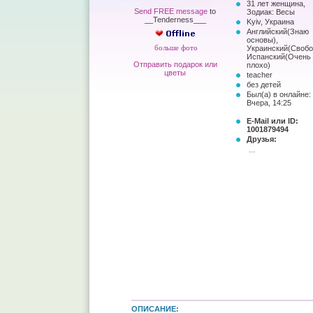
31 лет женщина,
Send FREE message
to
Зодиак: Весы
__Tenderness___
Kyiv, Украина
Английский(Знаю
основы),
больше фото
Украинский(Свобо
Испанский(Очень
Отправить подарок или
плохо)
цветы
teacher
без детей
Был(а) в онлайне:
Вчера, 14:25
E-Mail или ID:
1001879494
Друзья:
...
ОПИСАНИЕ: