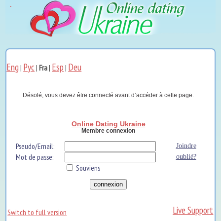
Eng
Рус
Esp
Deu
|
|
Fra
|
|
Désolé, vous devez être connecté avant d’accéder à cette page.
Online Dating Ukraine
Membre connexion
Pseudo/Email:
Joindre
Mot de passe:
oublié?
Souviens
Live Support
Switch to full version