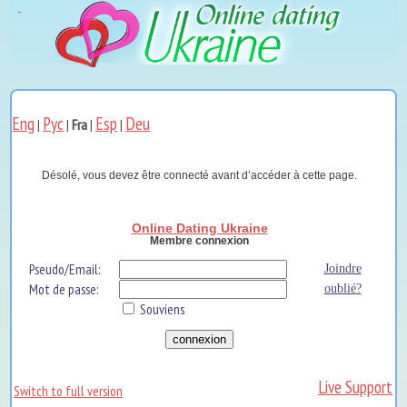
Eng
Рус
Esp
Deu
|
|
Fra
|
|
Désolé, vous devez être connecté avant d’accéder à cette page.
Online Dating Ukraine
Membre connexion
Pseudo/Email:
Joindre
Mot de passe:
oublié?
Souviens
Live Support
Switch to full version