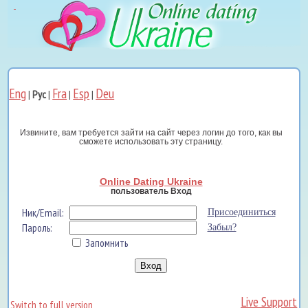
Eng
Fra
Esp
Deu
|
Рус
|
|
|
Извините, вам требуется зайти на сайт через логин до того, как вы
сможете использовать эту страницу.
Online Dating Ukraine
пользователь Вход
Ник/Email:
Присоединиться
Пароль:
Забыл?
Запомнить
Live Support
Switch to full version