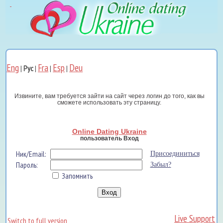
Eng
Fra
Esp
Deu
|
Рус
|
|
|
Извините, вам требуется зайти на сайт через логин до того, как вы
сможете использовать эту страницу.
Online Dating Ukraine
пользователь Вход
Ник/Email:
Присоединиться
Пароль:
Забыл?
Запомнить
Live Support
Switch to full version