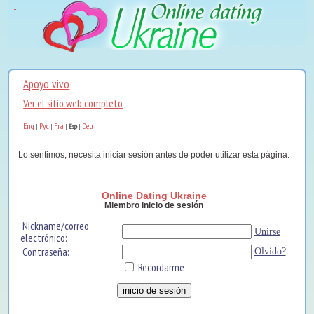
Apoyo vivo
Ver el sitio web completo
Eng
Рус
Fra
Deu
|
|
|
Esp
|
Lo sentimos, necesita iniciar sesión antes de poder utilizar esta página.
Online Dating Ukraine
Miembro inicio de sesión
Nickname/correo
Unirse
electrónico:
Contraseña:
Olvido?
Recordarme