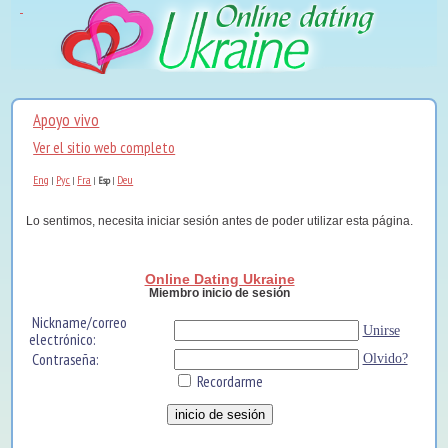
Apoyo vivo
Ver el sitio web completo
Eng
Рус
Fra
Deu
|
|
|
Esp
|
Lo sentimos, necesita iniciar sesión antes de poder utilizar esta página.
Online Dating Ukraine
Miembro inicio de sesión
Nickname/correo
Unirse
electrónico:
Contraseña:
Olvido?
Recordarme