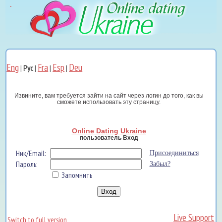
Eng
Fra
Esp
Deu
|
Рус
|
|
|
Извините, вам требуется зайти на сайт через логин до того, как вы
сможете использовать эту страницу.
Online Dating Ukraine
пользователь Вход
Ник/Email:
Присоединиться
Пароль:
Забыл?
Запомнить
Live Support
Switch to full version