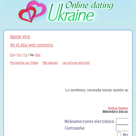
Apoyo vivo
Ver el sitio web completo
Eng
Рус
Fra
Deu
|
|
|
Esp
|
Muchachas con Vídeos
Más popular
Las últimas adiciones
Lo sentimos, necesita iniciar sesión antes 
Online Dating Ukra
Miembro inicio de 
Nickname/correo electrónico:
Contraseña:
Record