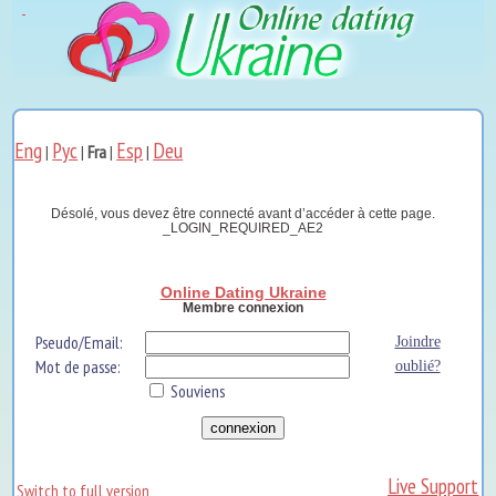
Eng
Рус
Esp
Deu
|
|
Fra
|
|
Désolé, vous devez être connecté avant d’accéder à cette page.
_LOGIN_REQUIRED_AE2
Online Dating Ukraine
Membre connexion
Pseudo/Email:
Joindre
Mot de passe:
oublié?
Souviens
Live Support
Switch to full version