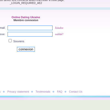
us devez être connecté avant d’accéder à cette page.
_LOGIN_REQUIRED_AE2
Online Dating Ukraine
Membre connexion
mail:
Joindre
asse:
oublié?
Souviens
s
Privacy statement
Testimonials
FAQ
Contact Us