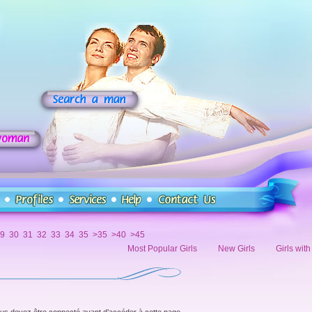
9
30
31
32
33
34
35
>35
>40
>45
Most Popular Girls
New Girls
Girls wit