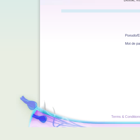
Désolé, vo
Pseudo/E
Mot de p
Terms & Condition