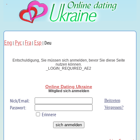
Eng
Рус
Fra
Esp
|
|
|
|
Deu
Entschuldigung, Sie müssen sich anmelden, bevor Sie diese Seite
nutzen können.
_LOGIN_REQUIRED_AE2
Online Dating Ukraine
Mitglied sich anmelden
Nick/Email:
Beitreten
Passwort:
Vergessen?
Erinnere