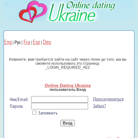
Eng
Fra
Esp
Deu
|
Рус
|
|
|
Извините, вам требуется зайти на сайт через логин до того, как вы
сможете использовать эту страницу.
_LOGIN_REQUIRED_AE2
Online Dating Ukraine
пользователь Вход
Ник/Email:
Присоединиться
Пароль:
Забыл?
Запомнить