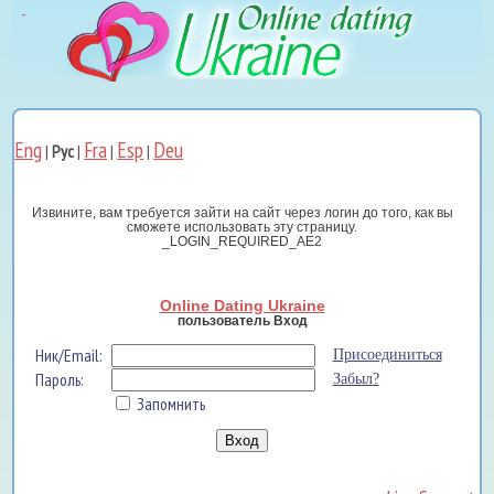
Eng
Fra
Esp
Deu
|
Рус
|
|
|
Извините, вам требуется зайти на сайт через логин до того, как вы
сможете использовать эту страницу.
_LOGIN_REQUIRED_AE2
Online Dating Ukraine
пользователь Вход
Ник/Email:
Присоединиться
Пароль:
Забыл?
Запомнить