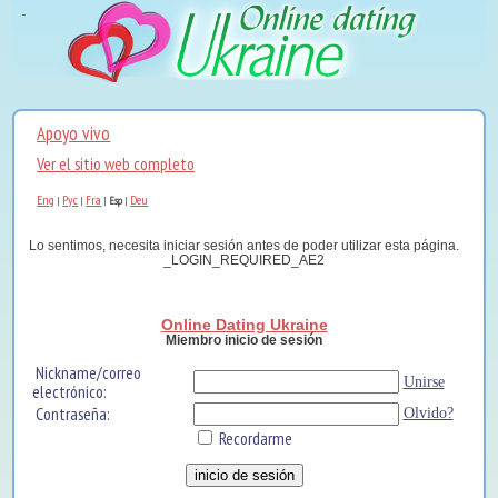
Apoyo vivo
Ver el sitio web completo
Eng
Рус
Fra
Deu
|
|
|
Esp
|
Lo sentimos, necesita iniciar sesión antes de poder utilizar esta página.
_LOGIN_REQUIRED_AE2
Online Dating Ukraine
Miembro inicio de sesión
Nickname/correo
Unirse
electrónico:
Contraseña:
Olvido?
Recordarme