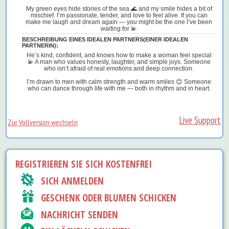
My green eyes hide stories of the sea 🌊 and my smile hides a bit of
mischief. I’m passionate, tender, and love to feel alive. If you can
make me laugh and dream again — you might be the one I’ve been
waiting for 💫
BESCHREIBUNG EINES IDEALEN PARTNERS(EINER IDEALEN
PARTNERIN):
He’s kind, confident, and knows how to make a woman feel special
💫 A man who values honesty, laughter, and simple joys. Someone
who isn’t afraid of real emotions and deep connection.
I’m drawn to men with calm strength and warm smiles 😊 Someone
who can dance through life with me — both in rhythm and in heart.
Live Support
Zur Vollversion wechseln
REGISTRIEREN SIE SICH KOSTENFREI
SICH ANMELDEN
GESCHENK ODER BLUMEN SCHICKEN
NACHRICHT SENDEN