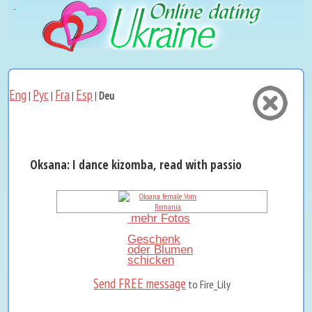
Eng
Рус
Fra
Esp
|
|
|
|
Deu
Oksana: I dance kizomba, read with passion, and cook ...
mehr Fotos
Geschenk
oder Blumen
schicken
Send FREE message
to Fire_Lily