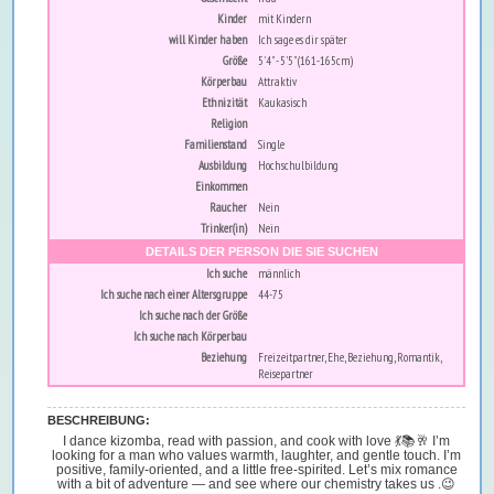
Kinder
mit Kindern
will Kinder haben
Ich sage es dir später
Größe
5'4" - 5'5" (161-165cm)
Körperbau
Attraktiv
Ethnizität
Kaukasisch
Religion
Familienstand
Single
Ausbildung
Hochschulbildung
Einkommen
Raucher
Nein
Trinker(in)
Nein
DETAILS DER PERSON DIE SIE SUCHEN
Ich suche
männlich
Ich suche nach einer Altersgruppe
44-75
Ich suche nach der Größe
Ich suche nach Körperbau
Beziehung
Freizeitpartner, Ehe, Beziehung, Romantik,
Reisepartner
BESCHREIBUNG:
I dance kizomba, read with passion, and cook with love 💃📚🥂 I’m
looking for a man who values warmth, laughter, and gentle touch. I’m
positive, family-oriented, and a little free-spirited. Let’s mix romance
with a bit of adventure — and see where our chemistry takes us .😉