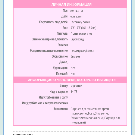
ЛИЧНАЯ ИНФОРМАЦИЯ
Пол
женщина
Дети
есть дети
Хочу завести еще детей
Расскажу потом
Рост
5'4" - 5'5" (161-165см)
Тип тела
Привлекательное
Этническая принадлежность
Европеоид
Религия
Матримониальное положение
не замужем/холост
Образование
Высшее
Доход
Курильщик
Нет
Пьющий
Нет
ИНФОРМАЦИЯ О ЧЕЛОВЕКЕ, КОТОРОГО ВЫ ИЩЕТЕ
Я ищу
мужчина
Ищу в возрасте
44-75
Ищу, требования к росту
Ищу, требование к типу телосложения
Знакомство
Партнер для совместного время
провождения, Брак, Отношения,
Романтические отношения, Партнер для
путешествий
ОПИСАНИЕ: