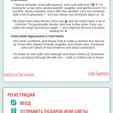
I dance kizomba, read with passion, and cook with love 💃📚🥂 I’m
looking for a man who values warmth, laughter, and gentle touch. I’m
positive, family-oriented, and a little free-spirited. Let’s mix romance
with a bit of adventure — and see where our chemistry takes us .😉
My green eyes hide stories of the sea 🌊 and my smile hides a bit of
mischief. I’m passionate, tender, and love to feel alive. If you can
make me laugh and dream again — you might be the one I’ve been
waiting for 💫
ОПИСАНИЕ ИДЕАЛЬНОГО ПАРТНЕРА:
He’s kind, confident, and knows how to make a woman feel special
💫 A man who values honesty, laughter, and simple joys. Someone
who isn’t afraid of real emotions and deep connection.
I’m drawn to men with calm strength and warm smiles 😊 Someone
who can dance through life with me — both in rhythm and in heart.
Live Support
Switch to full version
РЕГИСТРАЦИЯ
ВХОД
ОТПРАВИТЬ ПОДАРОК ИЛИ ЦВЕТЫ