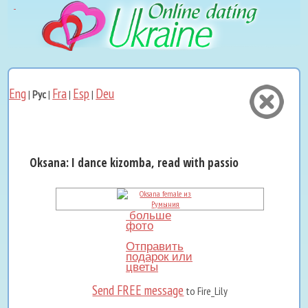
Eng
Fra
Esp
Deu
|
Рус
|
|
|
Oksana: I dance kizomba, read with passion, and cook ...
больше
фото
Отправить
подарок или
цветы
Send FREE message
to Fire_Lily