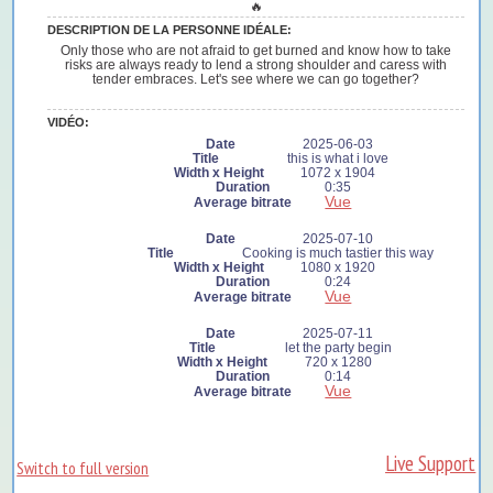
🔥
DESCRIPTION DE LA PERSONNE IDÉALE:
Only those who are not afraid to get burned and know how to take
risks are always ready to lend a strong shoulder and caress with
tender embraces. Let's see where we can go together?
VIDÉO:
2025-06-03
this is what i love
1072 x 1904
0:35
Vue
2025-07-10
Cooking is much tastier this way
1080 x 1920
0:24
Vue
2025-07-11
let the party begin
720 x 1280
0:14
Vue
Live Support
Switch to full version