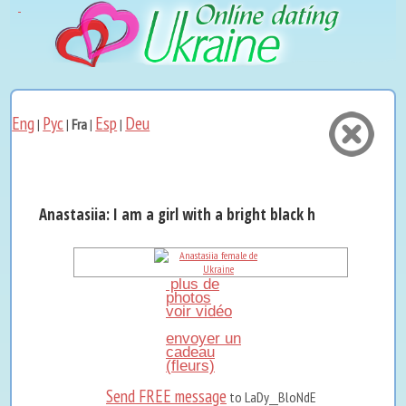
Eng
Рус
Esp
Deu
|
|
Fra
|
|
Anastasiia: I am a girl with a bright black humor, a beau.
plus de
photos
voir vidéo
envoyer un
cadeau
(fleurs)
Send FREE message
to LaDy__BloNdE