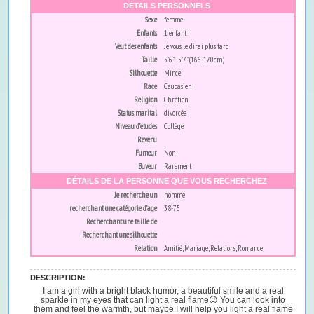
DÉTAILS PERSONNELS
Sexe
femme
Enfants
1 enfant
Veut des enfants
Je vous le dirai plus tard
Taille
5'6" - 5'7" (166-170cm)
Silhouette
Mince
Race
Caucasien
Religion
Chrétien
Status marital
divorcée
Niveau d’études
Collège
Revenu
Fumeur
Non
Buveur
Rarement
DÉTAILS DE LA PERSONNE QUE VOUS RECHERCHEZ
Je recherche un
homme
recherchant une catégorie d’age
38-75
Recherchant une taille de
Recherchant une silhouette
Relation
Amitié, Mariage, Relations, Romance
DESCRIPTION:
I am a girl with a bright black humor, a beautiful smile and a real
sparkle in my eyes that can light a real flame😉 You can look into
them and feel the warmth, but maybe I will help you light a real flame